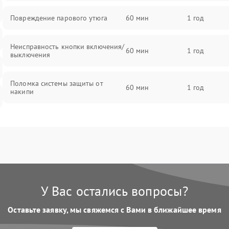
Повреждение парового утюга
60 мин
1 год
Неисправность кнопки включения/
60 мин
1 год
выключения
Поломка системы защиты от
60 мин
1 год
накипи
Неисправность индикатора уровня
60 мин
1 год
воды
Поломка системы автоматического
60 мин
1 год
отключения
У Вас остались вопросы?
Неисправность системы подачи
60 мин
1 год
пара
Оставьте заявку, мы свяжемся с Вами в ближайшее время