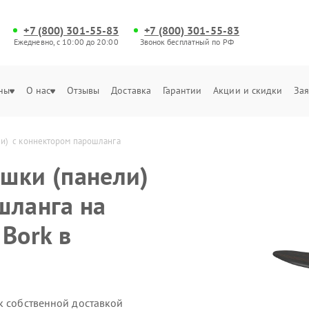
+7 (800) 301-55-83
+7 (800) 301-55-83
Ежедневно, с 10:00 до 20:00
Звонок бесплатный по РФ
ны
О нас
Отзывы
Доставка
Гарантии
Акции и скидки
Зая
и)  с коннектором парошланга 
шки (панели)
шланга на
Bork в
k собственной доставкой